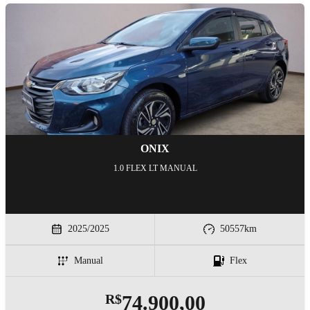
ONIX
1.0 FLEX LT MANUAL
2025/2025
50557
km
Manual
Flex
R$
74.900,00