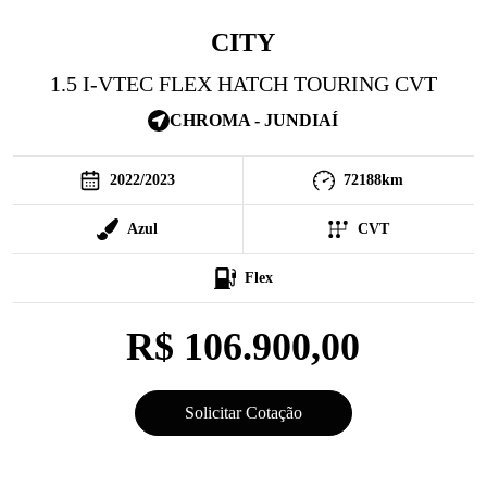
CITY
1.5 I-VTEC FLEX HATCH TOURING CVT
CHROMA - JUNDIAÍ
2022
/
2023
72188
km
Azul
CVT
Flex
R$ 106.900,00
Solicitar Cotação